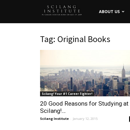
ABOUT US
Tag: Original Books
Scilang! Your #1 Career Fighter!
20 Good Reasons for Studying at
Scilang!…
Scilang Institute
-
January 12, 2015