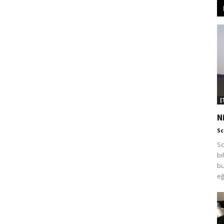
[
N
Sc
Sc
bi
bu
eğ