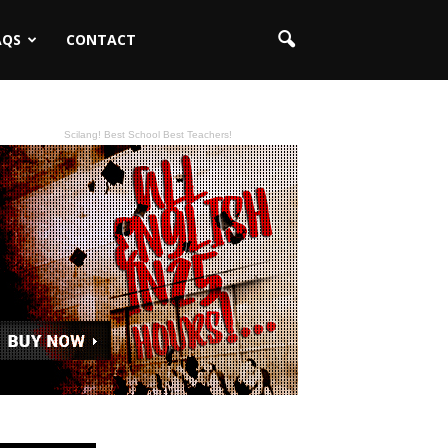
AQS
CONTACT
Scilang! Best School Best Teachers!