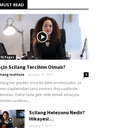
MUST READ
TR] Pages
için Scilang Tercihim Olmalı?
ilang Institute
-
January 10, 2015
0
ilang her şeyden önce bir bilim enstitüsüdür; ve
lmin icaplarından taviz vermez. Boş vaatlerde
lunmaz. Daha fazla gelir elde etmek amacıyla
itimleri uzatmaz,...
Scilang Helezonu Nedir?
Hikayesi…
January 9, 2015