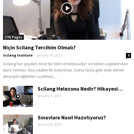
[TR] Pages
Niçin Scilang Tercihim Olmalı?
Scilang Institute
-
January 10, 2015
0
Scilang her şeyden önce bir bilim enstitüsüdür; ve bilmin icaplarından
taviz vermez. Boş vaatlerde bulunmaz. Daha fazla gelir elde etmek
amacıyla eğitimleri uzatmaz,...
Scilang Helezonu Nedir? Hikayesi…
January 9, 2015
Sınavlara Nasıl Hazırlıyoruz?
January 8, 2015